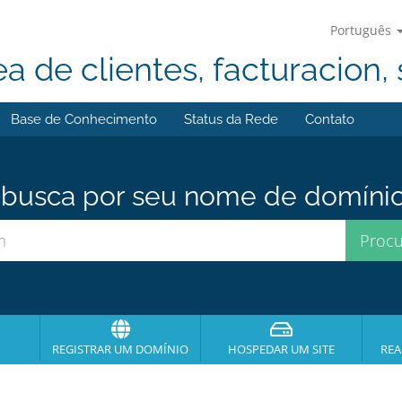
Português
ea de clientes, facturacion, 
Base de Conhecimento
Status da Rede
Contato
usca por seu nome de domínio p
REGISTRAR UM DOMÍNIO
HOSPEDAR UM SITE
REA